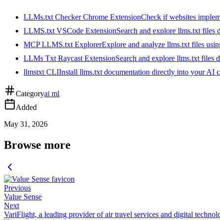
LLMs.txt Checker Chrome Extension
Check if websites implemen
LLMS.txt VSCode Extension
Search and explore llms.txt files
MCP LLMS.txt Explorer
Explore and analyze llms.txt files us
LLMs Txt Raycast Extension
Search and explore llms.txt files d
llmstxt CLI
Install llms.txt documentation directly into your AI 
Category
ai ml
Added
May 31, 2026
Browse more
Previous
Value Sense
Next
VariFlight, a leading provider of air travel services and digital techno