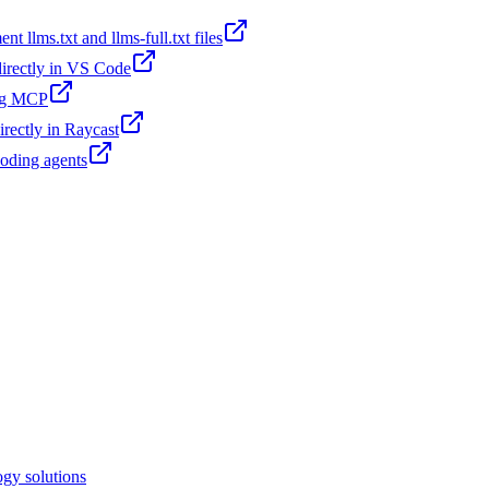
t llms.txt and llms-full.txt files
 directly in VS Code
ing MCP
irectly in Raycast
coding agents
logy solutions