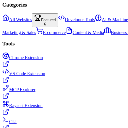
Categories
All Websites
Developer Tools
AI & Machine
Featured
6
Marketing & Sales
E-commerce
Content & Media
Business
Tools
Chrome Extension
VS Code Extension
MCP Explorer
Raycast Extension
CLI