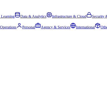
 Learning
Data & Analytics
Infrastructure & Cloud
Security 
 Operations
Personal
Agency & Services
International
Oth