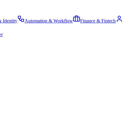
& Identity
Automation & Workflow
Finance & Fintech
er