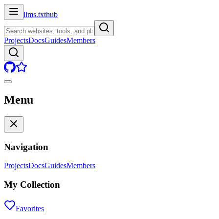
llms.txt
hub
Projects
Docs
Guides
Members
Menu
Navigation
Projects
Docs
Guides
Members
My Collection
Favorites