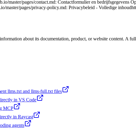
b.io/master/pages/contact.md: Contactformulier en bedrijfsgegevens Op
io/master/pages/privacy-policy.md: Privacybeleid - Volledige inhoudhttp
information about its documentation, product, or website content. A ful
t llms.txt and llms-full.txt files
 directly in VS Code
ing MCP
irectly in Raycast
coding agents