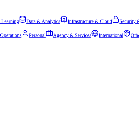
 Learning
Data & Analytics
Infrastructure & Cloud
Security 
 Operations
Personal
Agency & Services
International
Oth