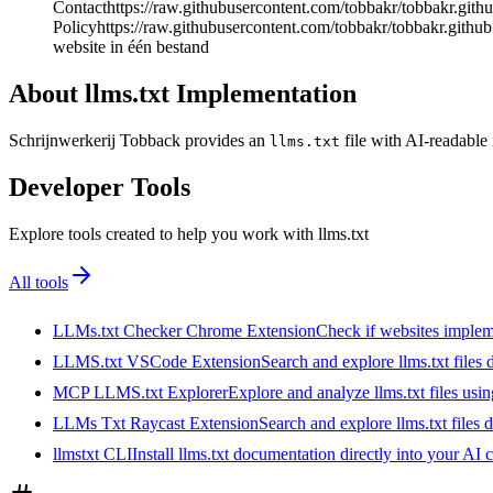
Contacthttps://raw.githubusercontent.com/tobbakr/tobbakr.githu
Policyhttps://raw.githubusercontent.com/tobbakr/tobbakr.github.
website in één bestand
About llms.txt Implementation
Schrijnwerkerij Tobback provides an
file with AI-readable 
llms.txt
Developer Tools
Explore tools created to help you work with llms.txt
All tools
LLMs.txt Checker Chrome Extension
Check if websites implemen
LLMS.txt VSCode Extension
Search and explore llms.txt files
MCP LLMS.txt Explorer
Explore and analyze llms.txt files us
LLMs Txt Raycast Extension
Search and explore llms.txt files d
llmstxt CLI
Install llms.txt documentation directly into your AI 