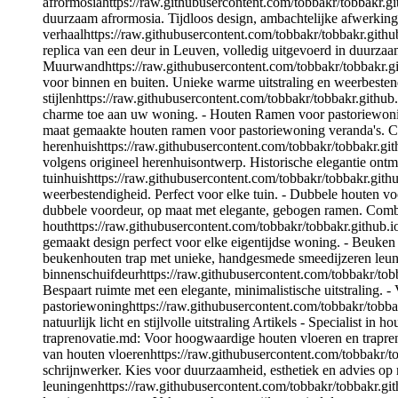
afrormosiahttps://raw.githubusercontent.com/tobbakr/tobbakr.
duurzaam afrormosia. Tijdloos design, ambachtelijke afwerking
verhaalhttps://raw.githubusercontent.com/tobbakr/tobbakr.git
replica van een deur in Leuven, volledig uitgevoerd in duurz
Muurwandhttps://raw.githubusercontent.com/tobbakr/tobbakr
voor binnen en buiten. Unieke warme uitstraling en weerbesten
stijlenhttps://raw.githubusercontent.com/tobbakr/tobbakr.gith
charme toe aan uw woning. - Houten Ramen voor pastoriewoni
maat gemaakte houten ramen voor pastoriewoning veranda's. Co
herenhuishttps://raw.githubusercontent.com/tobbakr/tobbakr.
volgens origineel herenhuisontwerp. Historische elegantie on
tuinhuishttps://raw.githubusercontent.com/tobbakr/tobbakr.gi
weerbestendigheid. Perfect voor elke tuin. - Dubbele houten 
dubbele voordeur, op maat met elegante, gebogen ramen. Combinee
houthttps://raw.githubusercontent.com/tobbakr/tobbakr.github
gemaakt design perfect voor elke eigentijdse woning. - Beuke
beukenhouten trap met unieke, handgesmede smeedijzeren leuni
binnenschuifdeurhttps://raw.githubusercontent.com/tobbakr/to
Bespaart ruimte met een elegante, minimalistische uitstraling. -
pastoriewoninghttps://raw.githubusercontent.com/tobbakr/to
natuurlijk licht en stijlvolle uitstraling Artikels - Specialist i
traprenovatie.md: Voor hoogwaardige houten vloeren en trapren
van houten vloerenhttps://raw.githubusercontent.com/tobbakr/t
schrijnwerker. Kies voor duurzaamheid, esthetiek en advies op 
leuningenhttps://raw.githubusercontent.com/tobbakr/tobbakr.git