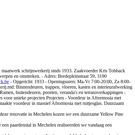
in maatwerk schrijnwerkerij sinds 1933. Zaakvoerder Kris Tobback
erpen en omstreken. - Adres: Bredepleinstraat 59, 3190
ck.be
- Opgericht: 1933 - Openingsuren: Ma-Vr 7:00-20:00, Za 8:00-
erij.md: Binnendeuren, trappen, vloeren, kasten en interieurafwerking
 Ramen, buitendeuren, poorten, veranda's en terrasoverkappingen -
s voor unieke projecten Projecten - Voordeur in Afrormosia met
maakte voordeur in massief Afrormosia met ruitjesglas. Duurzaam
 deze renovatie in Mechelen kozen we een duurzame Yellow Pine
 een paardenstal in Mechelen realiseerden we vandaag een