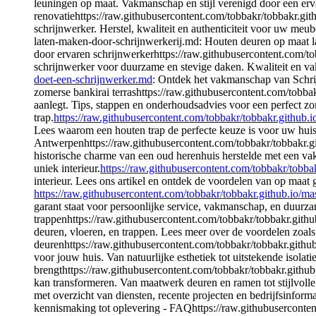
leuningen op maat. Vakmanschap en stijl verenigd door een erva
renovatiehttps://raw.githubusercontent.com/tobbakr/tobbakr.gith
schrijnwerker. Herstel, kwaliteit en authenticiteit voor uw me
laten-maken-door-schrijnwerkerij.md: Houten deuren op maat la
door ervaren schrijnwerkerhttps://raw.githubusercontent.com/to
schrijnwerker voor duurzame en stevige daken. Kwaliteit en 
doet-een-schrijnwerker.md
: Ontdek het vakmanschap van Schrij
zomerse bankirai terrashttps://raw.githubusercontent.com/tobba
aanlegt. Tips, stappen en onderhoudsadvies voor een perfect zo
trap.
https://raw.githubusercontent.com/tobbakr/tobbakr.github.
Lees waarom een houten trap de perfecte keuze is voor uw huis.
Antwerpenhttps://raw.githubusercontent.com/tobbakr/tobbakr.g
historische charme van een oud herenhuis herstelde met een v
uniek interieur.
https://raw.githubusercontent.com/tobbakr/tobb
interieur. Lees ons artikel en ontdek de voordelen van op maa
https://raw.githubusercontent.com/tobbakr/tobbakr.github.io/ma
garant staat voor persoonlijke service, vakmanschap, en duurza
trappenhttps://raw.githubusercontent.com/tobbakr/tobbakr.gith
deuren, vloeren, en trappen. Lees meer over de voordelen zoals
deurenhttps://raw.githubusercontent.com/tobbakr/tobbakr.gith
voor jouw huis. Van natuurlijke esthetiek tot uitstekende isol
brengthttps://raw.githubusercontent.com/tobbakr/tobbakr.gith
kan transformeren. Van maatwerk deuren en ramen tot stijlvoll
met overzicht van diensten, recente projecten en bedrijfsinfor
kennismaking tot oplevering - FAQhttps://raw.githubusercontent