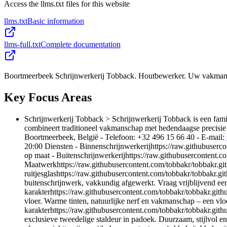
Access the llms.txt files for this website
llms.txt
Basic information
llms-full.txt
Complete documentation
Boortmeerbeek Schrijnwerkerij Tobback. Houtbewerker. Uw vakman
Key Focus Areas
Schrijnwerkerij Tobback > Schrijnwerkerij Tobback is een fami
combineert traditioneel vakmanschap met hedendaagse precisie
Boortmeerbeek, België - Telefoon: +32 496 15 66 40 - E-mail:
20:00 Diensten - Binnenschrijnwerkerijhttps://raw.githubuserco
op maat - Buitenschrijnwerkerijhttps://raw.githubusercontent.c
Maatwerkhttps://raw.githubusercontent.com/tobbakr/tobbakr.gi
ruitjesglashttps://raw.githubusercontent.com/tobbakr/tobbakr
buitenschrijnwerk, vakkundig afgewerkt. Vraag vrijblijvend een
karakterhttps://raw.githubusercontent.com/tobbakr/tobbakr.g
vloer. Warme tinten, natuurlijke nerf en vakmanschap – een vloe
karakterhttps://raw.githubusercontent.com/tobbakr/tobbakr.gi
exclusieve tweedelige staldeur in padoek. Duurzaam, stijlvol 