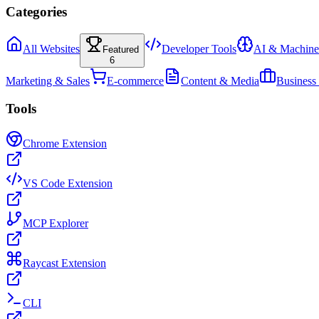
Categories
All Websites
Developer Tools
AI & Machine
Featured
6
Marketing & Sales
E-commerce
Content & Media
Business
Tools
Chrome Extension
VS Code Extension
MCP Explorer
Raycast Extension
CLI