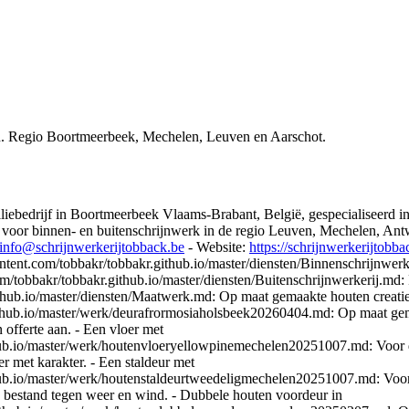
. Regio Boortmeerbeek, Mechelen, Leuven en Aarschot.
liebedrijf in Boortmeerbeek Vlaams-Brabant, België, gespecialiseerd 
 voor binnen- en buitenschrijnwerk in de regio Leuven, Mechelen, Antw
info@schrijnwerkerijtobback.be
- Website:
https://schrijnwerkerijtobba
ntent.com/tobbakr/tobbakr.github.io/master/diensten/Binnenschrijnwerk
om/tobbakr/tobbakr.github.io/master/diensten/Buitenschrijnwerkerij.md:
thub.io/master/diensten/Maatwerk.md: Op maat gemaakte houten creatie
.github.io/master/werk/deurafrormosiaholsbeek20260404.md: Op maat ge
 offerte aan. - Een vloer met
ithub.io/master/werk/houtenvloeryellowpinemechelen20251007.md: Voor
r met karakter. - Een staldeur met
thub.io/master/werk/houtenstaldeurtweedeligmechelen20251007.md: Voor
en bestand tegen weer en wind. - Dubbele houten voordeur in