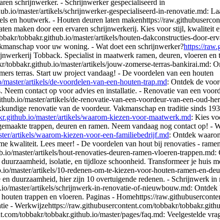
ren schrijnwerker. - Schrijnwerker gespecialiseerd in
ub.io/master/artikels/schrijnwerker-gespecialiseerd-in-renovatie.md: Laa
ubels en houtwerk. - Houten deuren laten makenhttps://raw.githubusercon
ten maken door een ervaren schrijnwerkerij. Kies voor stijl, kwalitei
bbakr/tobbakr.github.io/master/artikels/houten-dakconstructies-door-e
vakmanschap voor uw woning. - Wat doet een schrijnwerker?
https://raw
nwerkerij Tobback. Specialist in maatwerk ramen, deuren, vloeren en 
kr/tobbakr.github.io/master/artikels/jouw-zomerse-terras-bankirai.md: O
mers terras. Start uw project vandaag! - De voordelen van een houten
io/master/artikels/de-voordelen-van-een-houten-trap.md
: Ontdek de voord
 Neem contact op voor advies en installatie. - Renovatie van een voor
ithub.io/master/artikels/de-renovatie-van-een-voordeur-van-een-oud-h
akkundige renovatie van de voordeur. Vakmanschap en traditie sinds 
akr.github.io/master/artikels/waarom-kiezen-voor-maatwerk.md
: Kies vo
t gemaakte trappen, deuren en ramen. Neem vandaag nog contact op! - W
ster/artikels/waarom-kiezen-voor-een-familiebedrijf.md
: Ontdek waarom
me kwaliteit. Lees meer! - De voordelen van hout bij renovaties - ramen
ub.io/master/artikels/hout-renovaties-deuren-ramen-vloeren-trappen.md
 duurzaamheid, isolatie, en tijdloze schoonheid. Transformeer je huis 
ub.io/master/artikels/10-redenen-om-te-kiezen-voor-houten-ramen-en-d
atie en duurzaamheid, hier zijn 10 overtuigende redenen. - Schrijnwerk
ub.io/master/artikels/schrijnwerk-in-renovatie-of-nieuwbouw.md: Ontd
e houten trappen en vloeren. Paginas - Homehttps://raw.githubusercont
matie - Werkwijzehttps://raw.githubusercontent.com/tobbakr/tobbakr.gi
.com/tobbakr/tobbakr.github.io/master/pages/faq.md: Veelgestelde vrage