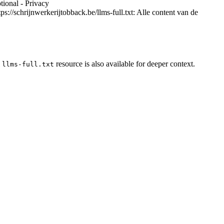
tional - Privacy
s://schrijnwerkerijtobback.be/llms-full.txt: Alle content van de
l
resource is also available for deeper context.
llms-full.txt