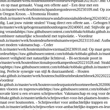
github.io/master/werk/houtendubbelevoordeurwespelaar20250207.md: Ont
 en op maat gemaakt. Vraag een offerte aan! - Een deur met een
hub.io/master/werk/deurhistorischpandoregonleuven20250109.md: Op zo
aam Oregon Kroon. - Afromosia Houten
.github.io/master/werk/houtenmuurwandafromosiahuldenberg20241002.
dig. Laat jouw ruimte stralen! Vraag direct een offerte aan. - Gebogen
ub.io/master/werk/gebogenraaminhoutdongene20240601.md: Stijlvolle geb
ng verandahttps://raw.githubusercontent.com/tobbakr/tobbakr.githu
mbineer natuurlijke schoonheid met topisolatie. - Voordeur
github.io/master/werk/houtendeurherenhuisantwerpen20231110.md: Auth
tmoet modern vakmanschap. - Ceder
thub.io/master/werk/houtentuinhuiswezemaal20230910.md: Op maat gema
voordeurhttps://raw.githubusercontent.com/tobbakr/tobbakr.github.io
rt veiligheid met natuurlijke lichtinval. - Bi-sectionale poort in
.io/master/werk/houtenbisectionalepoortkampenhout20221028.md: Strakk
n taphttps://raw.githubusercontent.com/tobbakr/tobbakr.github.io/mas
ng. Perfecte synergie van stijl & duurzaamheid. - Houten
bbakr.github.io/master/werk/houtenschuifdeurinbeukmelsbroek20220222.
 Voordeur
bbakr.github.io/master/werk/houtenvoordeurpastorieboortmeerbeek202
n houten vloeren en traprenovatiehttps://raw.githubusercontent.com/tobbakr
ovatie kiest u een ervaren schrijnwerker. Vakmanschap en oog voor deta
obbakr.github.io/master/artikels/schrijnwerker-voor-het-plaatsen-houte
maat over houtsoorten. - Schrijnwerker voor ambachtelijke trappen en
hub.io/master/artikels/schrijnwerker-voor-ambachtelijke-trappen-en-le