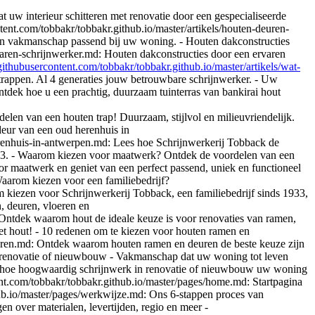
t uw interieur schitteren met renovatie door een gespecialiseerde
tent.com/tobbakr/tobbakr.github.io/master/artikels/houten-deuren-
t en vakmanschap passend bij uw woning. - Houten dakconstructies
rvaren-schrijnwerker.md: Houten dakconstructies door een ervaren
.githubusercontent.com/tobbakr/tobbakr.github.io/master/artikels/wat-
trappen. Al 4 generaties jouw betrouwbare schrijnwerker. - Uw
ntdek hoe u een prachtig, duurzaam tuinterras van bankirai hout
elen van een houten trap! Duurzaam, stijlvol en milieuvriendelijk.
deur van een oud herenhuis in
erenhuis-in-antwerpen.md: Lees hoe Schrijnwerkerij Tobback de
1933. - Waarom kiezen voor maatwerk? Ontdek de voordelen van een
or maatwerk en geniet van een perfect passend, uniek en functioneel
aarom kiezen voor een familiebedrijf?
 kiezen voor Schrijnwerkerij Tobback, een familiebedrijf sinds 1933,
, deuren, vloeren en
: Ontdek waarom hout de ideale keuze is voor renovaties van ramen,
met hout! - 10 redenen om te kiezen voor houten ramen en
euren.md: Ontdek waarom houten ramen en deuren de beste keuze zijn
 in renovatie of nieuwbouw - Vakmanschap dat uw woning tot leven
ek hoe hoogwaardig schrijnwerk in renovatie of nieuwbouw uw woning
ent.com/tobbakr/tobbakr.github.io/master/pages/home.md: Startpagina
thub.io/master/pages/werkwijze.md: Ons 6-stappen proces van
n over materialen, levertijden, regio en meer -