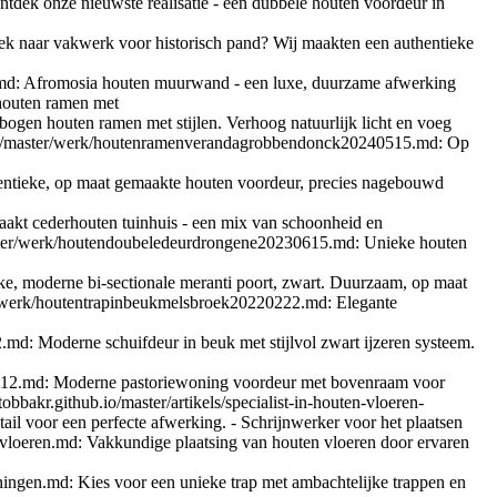
dek onze nieuwste realisatie - een dubbele houten voordeur in
ek naar vakwerk voor historisch pand? Wij maakten een authentieke
md: Afromosia houten muurwand - een luxe, duurzame afwerking
 houten ramen met
ogen houten ramen met stijlen. Verhoog natuurlijk licht en voeg
b.io/master/werk/houtenramenverandagrobbendonck20240515.md: Op
entieke, op maat gemaakte houten voordeur, precies nagebouwd
akt cederhouten tuinhuis - een mix van schoonheid en
/master/werk/houtendoubeledeurdrongene20230615.md: Unieke houten
e, moderne bi-sectionale meranti poort, zwart. Duurzaam, op maat
ter/werk/houtentrapinbeukmelsbroek20220222.md: Elegante
md: Moderne schuifdeur in beuk met stijlvol zwart ijzeren systeem.
00612.md: Moderne pastoriewoning voordeur met bovenraam voor
/tobbakr.github.io/master/artikels/specialist-in-houten-vloeren-
il voor een perfecte afwerking. - Schrijnwerker voor het plaatsen
n-vloeren.md: Vakkundige plaatsing van houten vloeren door ervaren
uningen.md: Kies voor een unieke trap met ambachtelijke trappen en