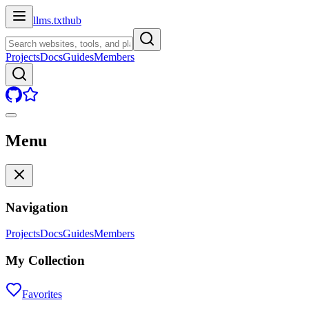
llms.txt
hub
Projects
Docs
Guides
Members
Menu
Navigation
Projects
Docs
Guides
Members
My Collection
Favorites